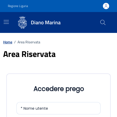
Vai ai contenuti
Vai al footer
Regione Liguria
Diano Marina
Home
/
Area Riservata
Area Riservata
Accedere prego
* Nome utente