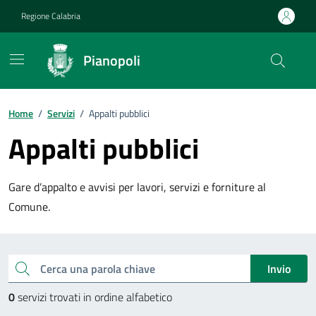
Vai ai contenuti
Vai al footer
Regione Calabria
Pianopoli
Home
/
Servizi
/
Appalti pubblici
Appalti pubblici
Gare d’appalto e avvisi per lavori, servizi e forniture al
Comune.
Esplora tutti i servizi
Cerca una parola chiave
Invio
0
servizi trovati in ordine alfabetico