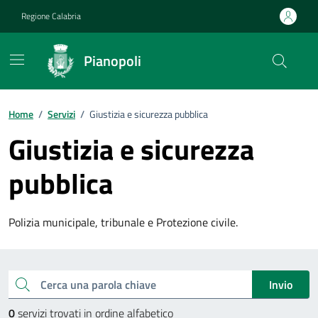
Vai ai contenuti
Vai al footer
Regione Calabria
Pianopoli
Home
/
Servizi
/
Giustizia e sicurezza pubblica
Giustizia e sicurezza
pubblica
Polizia municipale, tribunale e Protezione civile.
Esplora tutti i servizi
Cerca una parola chiave
Invio
0
servizi trovati in ordine alfabetico